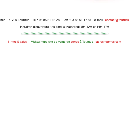
 joncs - 71700 Tournus - Tel : 03 85 51 15 28 - Fax : 03 85 51 17 87 - e-mail :
contact@fournitu
Horaires d’ouverture : du lundi au vendredi, 8H-12H et 14H-17H
[ Infos légales ]
- Visitez notre site de vente de
stores
à Tournus -
stores-tournus.com
s jardin, serres, étiquettes fleuriste, étiquettes horticoles, engrais, jardinière, poterie plastique, 