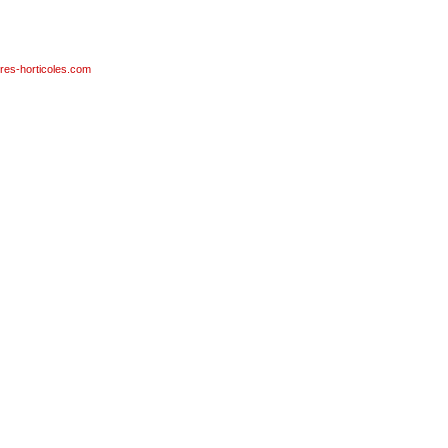
res-horticoles.com
bambou, tuteur, treillage, film à bulles, plaque de culture, godet, chassis, raphia, quickpot, fertil,